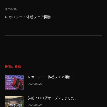
ナ
ビ
次の投稿
ゲ
レカロシート体感フェア開催！
ー
シ
ョ
ン
最近の投稿
レカロシート体感フェア開催！
2024/03/27
弘前ヒロロ店オープンしました。
2023/03/24