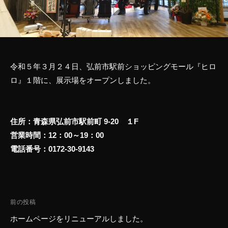
プ
リ
ー
ト
カ
令和５年３月２４日、
弘前市駅前ショッピングモール『ヒロ
ー
ロ』
１階に、展示場をオープンしました。
の
ク
ロ
住所：青森県弘前市駅前町 9-20 １F
ス
ジ
営業時間：12：00～19：00
ェ
電話番号：0172-30-9143
イ
投
前の投稿
稿
ホームページをリニューアルしました。