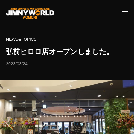
C
ー
コ
r
ン
o
メ
ニ
テ
s
ュ
C
ジ
ー
ン
s
r
ム
-
ツ
NEWS&TOPICS
ニ
o
j
へ
ー
弘前ヒロロ店オープンしました。
s
ス
オ
s
キ
リ
2023/03/24
b
-
ッ
ジ
y
j
プ
櫻
ナ
庭
ル
豊
パ
ー
ツ
、
コ
ン