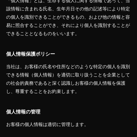
「個人情報」とは、生存する個人に関する情報であって、当
プ
by
該情報に含まれる氏名、生年月日その他の記述等により特定
リ
admin
の個人を識別できることができるもの、および他の情報と容
ー
易に照合することができ、それにより個人を識別することが
ト
できることとなるものをいいます。
カ
ー
の
個人情報保護ポリシー
ク
ロ
当社は、お客様の氏名や住所などのような特定の個人を識別
ス
できる情報（個人情報）を適切に取り扱うことを企業として
ジ
の社会的責務であると深く認識しお客様の個人情報を保護
ェ
し、尊重することをお約束します。
イ
個人情報の管理
お客様の個人情報は適切に管理します。