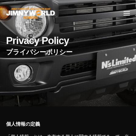
C
ー
コ
r
ン
o
メ
ニ
テ
s
ュ
C
ジ
ー
ン
s
r
ム
-
ツ
Privacy Policy
ニ
o
j
へ
ー
s
ス
オ
s
キ
リ
-
ッ
ジ
j
プ
ナ
ル
パ
ー
Privacy
ツ
、
Policy
個人情報の定義
コ
ン
2023/04/04