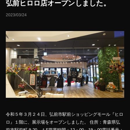
弘前ヒロロ店オープンしました。
2023/03/24
b
y
櫻
庭
豊
令和５年３月２４日、弘前市駅前ショッピングモール『ヒロ
ロ』１階に、展示場をオープンしました。 住所：青森県弘
前市駅前町 9-20 １F営業時間：12：00～19：00電話番号：