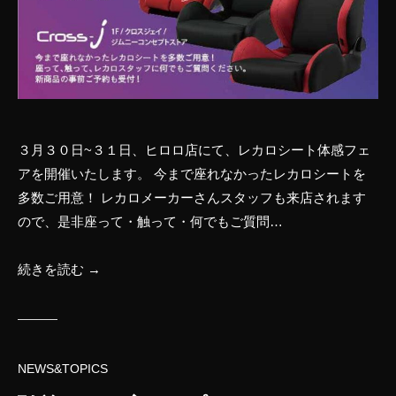
プ
リ
ー
ト
カ
ー
の
３月３０日~３１日、ヒロロ店にて、レカロシート体感フェ
ク
アを開催いたします。 今まで座れなかったレカロシートを
ロ
多数ご用意！ レカロメーカーさんスタッフも来店されます
ス
ので、是非座って・触って・何でもご質問…
ジ
ェ
続きを読む →
イ
NEWS&TOPICS