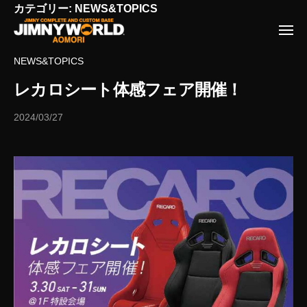
C
ー
カテゴリー:
NEWS&TOPICS
コ
r
ン
o
メ
ニ
テ
s
ュ
C
ジ
ー
NEWS&TOPICS
ン
s
r
ム
-
ツ
レカロシート体感フェア開催！
ニ
o
j
へ
ー
s
2024/03/27
b
ス
オ
s
y
キ
リ
櫻
-
ッ
ジ
庭
j
プ
ナ
豊
ル
パ
ー
ツ
、
コ
ン