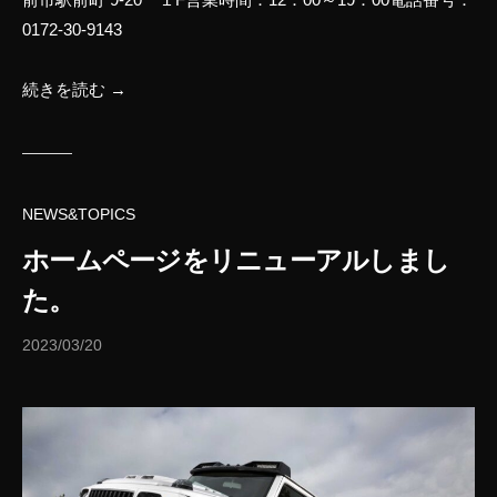
0172-30-9143
続きを読む →
NEWS&TOPICS
ホームページをリニューアルしまし
た。
2023/03/20
b
y
a
d
m
i