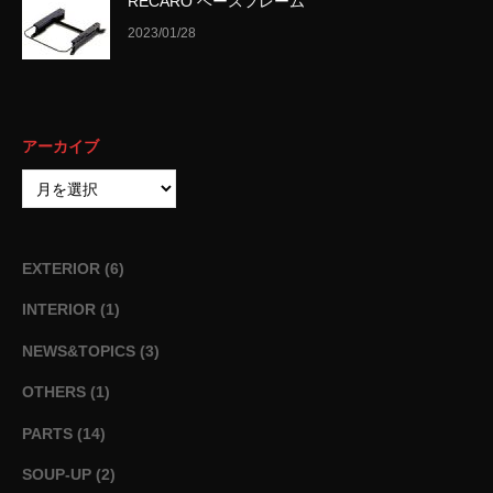
RECARO ベースフレーム
2023/01/28
アーカイブ
EXTERIOR
(6)
INTERIOR
(1)
NEWS&TOPICS
(3)
OTHERS
(1)
PARTS
(14)
SOUP-UP
(2)